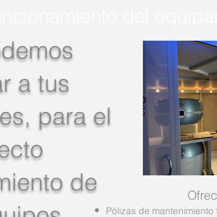
uncionamiento del equipa
odemos
r a tus
s, para el
ecto
miento de
Ofrec
quipos
Pólizas de mantenimiento 