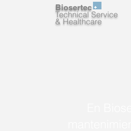
Biosertec
Technical Service
& Healthcare
En Bios
mantenimien