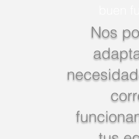
buen f
Nos p
adapta
necesidade
corr
funciona
tus e