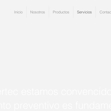
Inicio
Nosotros
Productos
Servicios
Contac
ertec estamos convencido
to preventivo es fundame